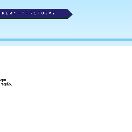
aqui
 região,