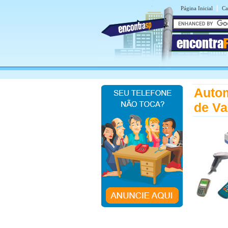
|
Página Inicial
Ca
encontra
Autom
de V