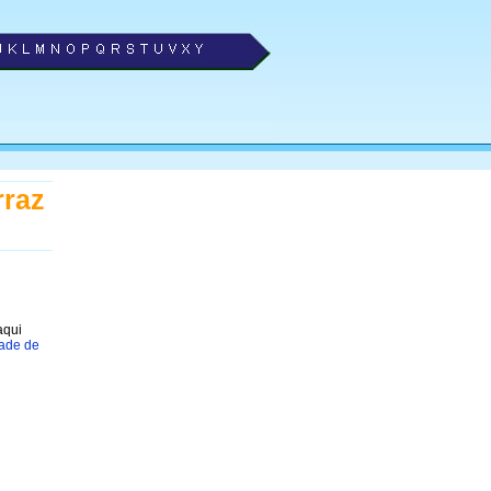
rraz
aqui
dade de