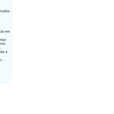
ncelos
cia em
reço
omo:
a
nda a
o -