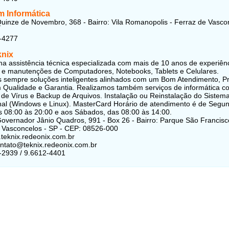
m Informática
uinze de Novembro, 368 - Bairro: Vila Romanopolis - Ferraz de Vasco
-4277
knix
 assistência técnica especializada com mais de 10 anos de experiên
 e manutenções de Computadores, Notebooks, Tablets e Celulares.
sempre soluções inteligentes alinhados com um Bom Atendimento, P
 Qualidade e Garantia. Realizamos também serviços de informática c
e Vírus e Backup de Arquivos. Instalação ou Reinstalação do Sistem
al (Windows e Linux). MasterCard Horário de atendimento é de Segu
s 08:00 às 20:00 e aos Sábados, das 08:00 às 14:00.
overnador Jânio Quadros, 991 - Box 26 - Bairro: Parque São Francisc
 Vasconcelos - SP - CEP: 08526-000
.teknix.redeonix.com.br
ontato@teknix.redeonix.com.br
-2939 / 9.6612-4401