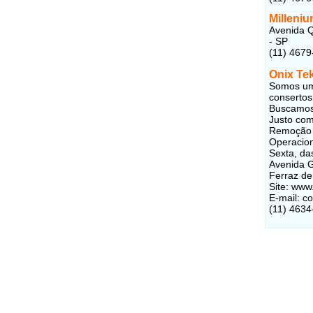
Milleniu
Avenida Q
- SP
(11) 4679
Onix Te
Somos uma
consertos
Buscamos 
Justo com
Remoção d
Operacion
Sexta, da
Avenida G
Ferraz de
Site: www
E-mail: c
(11) 4634