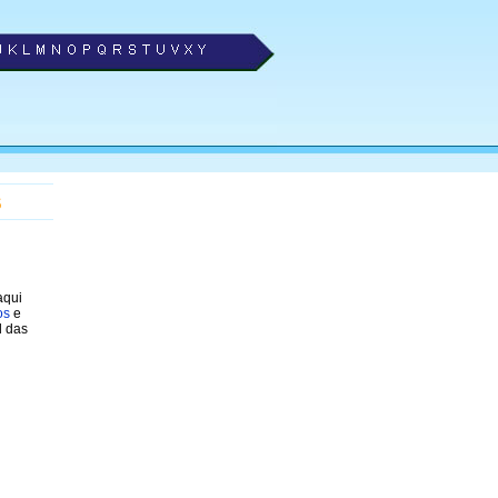
s
aqui
los
e
l das