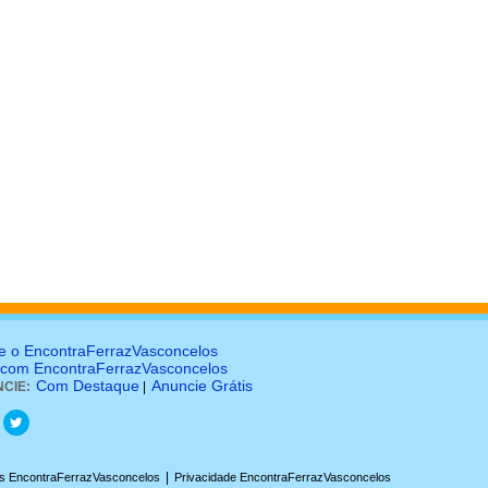
e o EncontraFerrazVasconcelos
 com EncontraFerrazVasconcelos
Com Destaque
Anuncie Grátis
CIE:
|
|
s EncontraFerrazVasconcelos
Privacidade EncontraFerrazVasconcelos